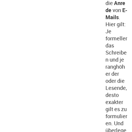
die
Anre
de
von
E-
Mails
.
Hier gilt:
Je
formeller
das
Schreibe
n und je
ranghöh
er der
oder die
Lesende,
desto
exakter
gilt es zu
formulier
en. Und
überlege