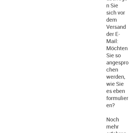
n Sie
sich vor
dem
Versand
der E-
Mail:
Möchten
Sie so
angespro
chen
werden,
wie Sie
es eben
formulier
en?
Noch
mehr