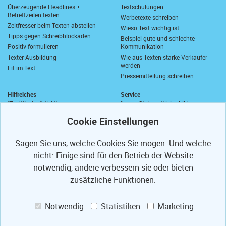
Überzeugende Headlines +
Textschulungen
Betreffzeilen texten
Werbetexte schreiben
Zeitfresser beim Texten abstellen
Wieso Text wichtig ist
Tipps gegen Schreibblockaden
Beispiel gute und schlechte
Positiv formulieren
Kommunikation
Texter-Ausbildung
Wie aus Texten starke Verkäufer
werden
Fit im Text
Pressemitteilung schreiben
Hilfreiches
Service
"Zu Händen" Abkürzung
Ihre geförderte Weiterbildung
Komma vor "sowie"
Abrufkontingent
Wie schreibt man "wie viel"?
Ihre Texterfibel
Zusammen oder getrennt?
Ihr Textertipp
Sagen Sie uns, welche Cookies Sie mögen. Und welche
Längstes deutsches Wort
Homepage-Test
nicht: Einige sind für den Betrieb der Website
Anrede in E-Mails
Muster-Widerrufsformular
Anschriften und Anreden
notwendig, andere verbessern sie oder bieten
Partner
PS
Referenzen
zusätzliche Funktionen.
Mit freundlichen Grüßen
Texte optimieren
Presse-Veröffentlichungen
Weiterbildung fördern lassen
Notwendig
Statistiken
Marketing
Ihre Code-Card
Jobs
Das Bauportal Tipp zum Bau
Praktikum Augsburg