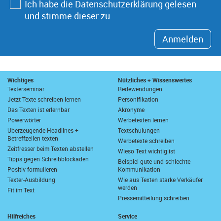
Ich habe die Datenschutzerklärung gelesen
und stimme dieser zu.
Anmelden
Wichtiges
Nützliches + Wissenswertes
Texterseminar
Redewendungen
Jetzt Texte schreiben lernen
Personifikation
Das Texten ist erlernbar
Akronyme
Powerwörter
Werbetexten lernen
Überzeugende Headlines +
Textschulungen
Betreffzeilen texten
Werbetexte schreiben
Zeitfresser beim Texten abstellen
Wieso Text wichtig ist
Tipps gegen Schreibblockaden
Beispiel gute und schlechte
Positiv formulieren
Kommunikation
Texter-Ausbildung
Wie aus Texten starke Verkäufer
werden
Fit im Text
Pressemitteilung schreiben
Hilfreiches
Service