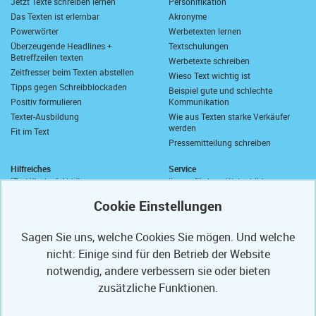
Jetzt Texte schreiben lernen
Personifikation
Das Texten ist erlernbar
Akronyme
Powerwörter
Werbetexten lernen
Überzeugende Headlines +
Textschulungen
Betreffzeilen texten
Werbetexte schreiben
Zeitfresser beim Texten abstellen
Wieso Text wichtig ist
Tipps gegen Schreibblockaden
Beispiel gute und schlechte
Positiv formulieren
Kommunikation
Texter-Ausbildung
Wie aus Texten starke Verkäufer
werden
Fit im Text
Pressemitteilung schreiben
Hilfreiches
Service
"Zu Händen" Abkürzung
Ihre geförderte Weiterbildung
Komma vor "sowie"
Abrufkontingent
Wie schreibt man "wie viel"?
Ihre Texterfibel
Zusammen oder getrennt?
Ihr Textertipp
Sagen Sie uns, welche Cookies Sie mögen. Und welche
Längstes deutsches Wort
Homepage-Test
nicht: Einige sind für den Betrieb der Website
Anrede in E-Mails
Muster-Widerrufsformular
Anschriften und Anreden
notwendig, andere verbessern sie oder bieten
Partner
PS
Referenzen
zusätzliche Funktionen.
Mit freundlichen Grüßen
Texte optimieren
Presse-Veröffentlichungen
Weiterbildung fördern lassen