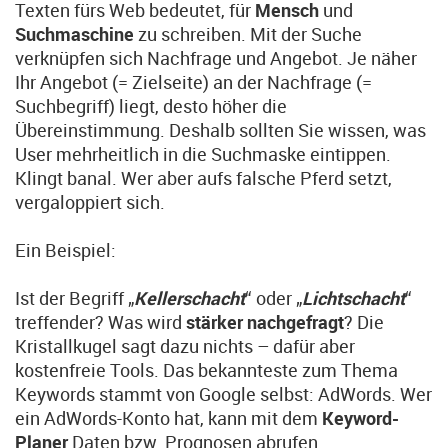
Texten fürs Web bedeutet, für
Mensch
und
Suchmaschine
zu schreiben. Mit der Suche
verknüpfen sich Nachfrage und Angebot. Je näher
Ihr Angebot (= Zielseite) an der Nachfrage (=
Suchbegriff) liegt, desto höher die
Übereinstimmung. Deshalb sollten Sie wissen, was
User mehrheitlich in die Suchmaske eintippen.
Klingt banal. Wer aber aufs falsche Pferd setzt,
vergaloppiert sich.
Ein Beispiel:
Ist der Begriff „
Kellerschacht
“ oder „
Lichtschacht
“
treffender? Was wird
stärker nachgefragt
? Die
Kristallkugel sagt dazu nichts – dafür aber
kostenfreie Tools. Das bekannteste zum Thema
Keywords stammt von Google selbst: AdWords. Wer
ein AdWords-Konto hat, kann mit dem
Keyword-
Planer
Daten bzw. Prognosen abrufen.