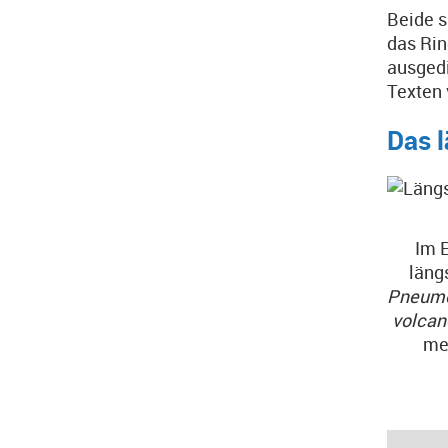
Beide 
das Rin
ausgedi
Texten
Das 
Im 
läng
Pneumo
volcan
me