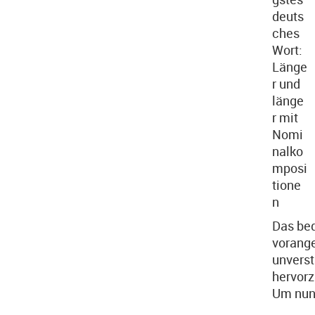
Das be
vorange
unverst
hervor
Um nun 