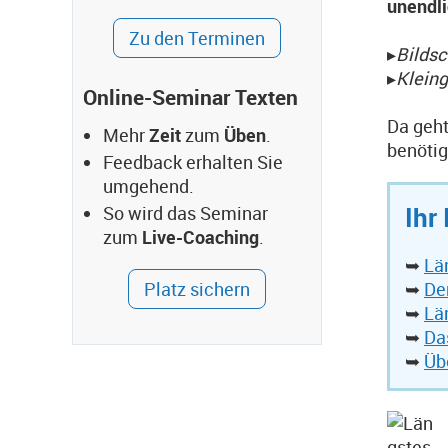
unendli
Zu den Terminen
▸
Bilds
▸
Kleing
Online-Seminar Texten
Da geht
Mehr
Zeit
zum
Üben
.
benöti
Feedback erhalten Sie
umgehend.
Ihr
So wird das Seminar
zum
Live-Coaching
.
➥
Lä
Platz sichern
➥
De
➥
Lä
➥
Da
➥
Üb