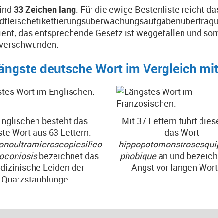
sind
33 Zeichen lang
. Für die ewige Bestenliste reicht da
dfleischetikettierungsüberwachungsaufgabenübertragun
ent; das entsprechende Gesetz ist weggefallen und somit
 verschwunden.
längste deutsche Wort im Vergleich mi
Englischen besteht das
Mit 37 Lettern führt dies
ste Wort aus 63 Lettern.
das Wort
noultramicroscopicsilico
hippopotomonstrosesqui
oconiosis
bezeichnet das
phobique
an und bezeich
dizinische Leiden der
Angst vor langen Wört
Quarzstaublunge.