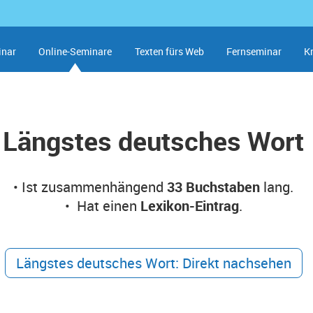
inar
Online-Seminare
Texten fürs Web
Fernseminar
K
Längstes deutsches Wort
• Ist zusammenhängend
33 Buchstaben
lang.
• Hat einen
Lexikon-Eintrag
.
Längstes deutsches Wort: Direkt nachsehen