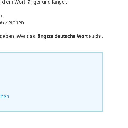
rd ein Wort länger und länger:
en.
 56 Zeichen.
u geben. Wer das
längste deutsche Wort
sucht,
chen