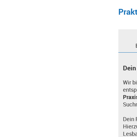
Prak
Dein
Wir b
entsp
Prax
Such
Dein 
Hierz
Lesba