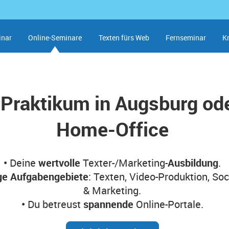
inar
Online-Seminare
Texten fürs Web
Fernseminar
K
 Praktikum in Augsburg od
Home-Office
•
Deine
wertvolle
Texter-/Marketing-
Ausbildung
.
ige Aufgabengebiete
: Texten, Video-Produktion, So
& Marketing.
•
Du betreust
spannende
Online-Portale.