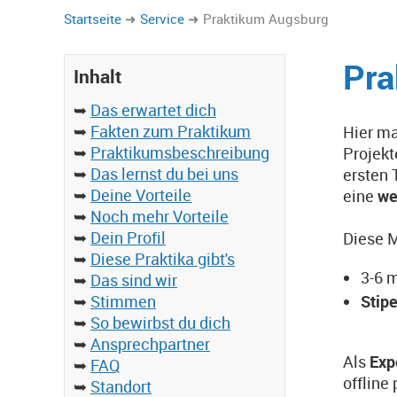
Startseite
Service
Praktikum Augsburg
Pra
Inhalt
➥
Das erwartet dich
➥
Fakten zum Praktikum
Hier ma
➥
Praktikumsbeschreibung
Projekt
➥
Das lernst du bei uns
ersten 
➥
Deine Vorteile
eine
we
➥
Noch mehr Vorteile
➥
Dein Profil
Diese M
➥
Diese Praktika gibt's
3-6 
➥
Das sind wir
➥
Stimmen
Stip
➥
So bewirbst du dich
➥
Ansprechpartner
Als
Exp
➥
FAQ
offline
➥
Standort