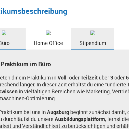
tikumsbeschreibung
Büro
Home Office
Stipendium
 Praktikum im Büro
ieten dir ein Praktikum in
Voll
- oder
Teilzeit
über
3
oder
6
rechend länger. In dieser Zeit erhältst du eine fundierte
iswissen
in vielfältigen Bereichen wie Marketing, Vertr
maschinen-Optimierung.
Praktikum bei uns in
Augsburg
beginnt zunächst damit,
u durchläufst du unsere
Ausbildungsplattform
, lernst d
rkeit und Verständlichkeit zu berücksichtigen und erhä