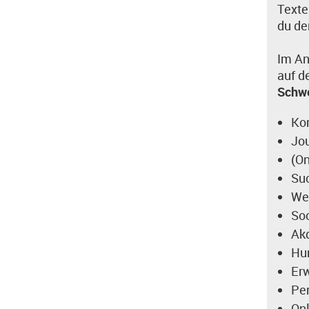
Texte
du d
Im An
auf d
Schw
Kom
Jou
(On
Su
We
Soc
Ak
Hu
Er
Pe
On