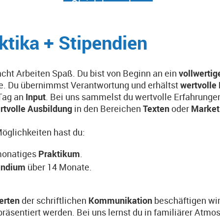
Gleich bewerben
ktika + Stipendien
cht Arbeiten Spaß. Du bist von Beginn an ein
vollwerti
e. Du übernimmst Verantwortung und erhältst
wertvolle 
Tag an
Input
. Bei uns sammelst du wertvolle Erfahrunge
rtvolle Ausbildung
in den Bereichen
Texten
oder
Market
öglichkeiten hast du:
monatiges
Praktikum
.
endium
über 14 Monate.
erten
der schriftlichen
Kommunikation
beschäftigen wi
 präsentiert werden. Bei uns lernst du in familiärer Atm