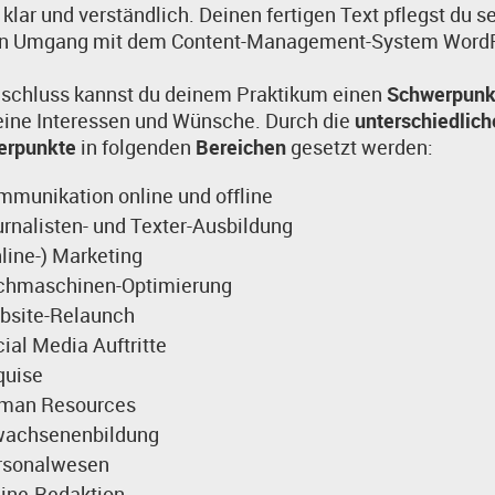
 klar und verständlich. Deinen fertigen Text pflegst du s
en Umgang mit dem Content-Management-System Word
schluss kannst du deinem Praktikum einen
Schwerpun
eine Interessen und Wünsche. Durch die
unterschiedlich
erpunkte
in folgenden
Bereichen
gesetzt werden:
munikation online und offline
rnalisten- und Texter-Ausbildung
line-) Marketing
chmaschinen-Optimierung
bsite-Relaunch
ial Media Auftritte
quise
man Resources
wachsenenbildung
rsonalwesen
line-Redaktion