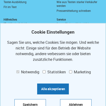
Texter-Ausbildung
Wie aus Texten starke Verkäufer
werden
Fit im Text
Pressemitteilung schreiben
Hilfreiches
Service
"Zu Händen" Abkürzung
Ihre geförderte Weiterbildung
Komma vor "sowie"
Abrufkontingent
Wie schreibt man "wie viel"?
Ihre Texterfibel
Zusammen oder getrennt?
Ihr Textertipp
Sagen Sie uns, welche Cookies Sie mögen. Und welche
Längstes deutsches Wort
Homepage-Test
Anrede in E-Mails
nicht: Einige sind für den Betrieb der Website
Muster-Widerrufsformular
Anschriften und Anreden
notwendig, andere verbessern sie oder bieten
Partner
PS
Referenzen
zusätzliche Funktionen.
Mit freundlichen Grüßen
Texte optimieren
Presse-Veröffentlichungen
Weiterbildung fördern lassen
Notwendig
Statistiken
Marketing
Ihre Code-Card
Jobs
Das Bauportal Tipp zum Bau
Praktikum Augsburg
Sprachbilder-Lexikon
Werkstudent*in (m/w/d) Informatik
Marketing-Lexikon
/ IT
Alle akzeptieren
Folgen Sie uns auf:
Speichern
Ablehnen