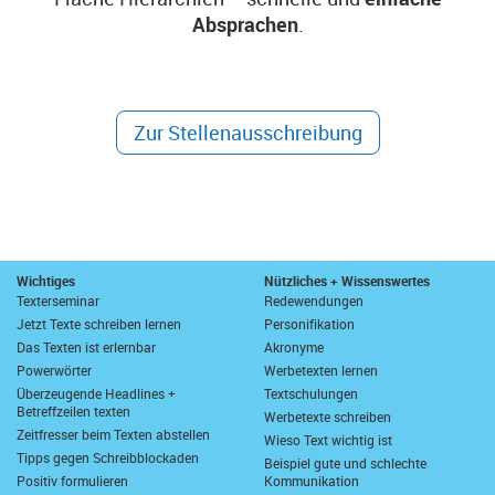
Absprachen
.
Zur Stellenausschreibung
Wichtiges
Nützliches + Wissenswertes
Texterseminar
Redewendungen
Jetzt Texte schreiben lernen
Personifikation
Das Texten ist erlernbar
Akronyme
Powerwörter
Werbetexten lernen
Überzeugende Headlines +
Textschulungen
Betreffzeilen texten
Werbetexte schreiben
Zeitfresser beim Texten abstellen
Wieso Text wichtig ist
Tipps gegen Schreibblockaden
Beispiel gute und schlechte
Positiv formulieren
Kommunikation