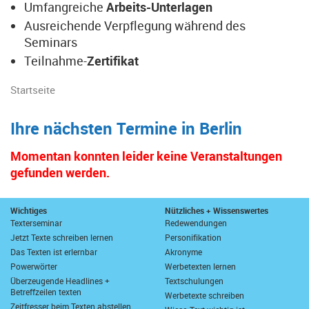
Umfangreiche
Arbeits-Unterlagen
Ausreichende Verpflegung während des
Seminars
Teilnahme-
Zertifikat
Startseite
Ihre nächsten Termine in Berlin
Momentan konnten leider keine Veranstaltungen
gefunden werden.
Wichtiges
Nützliches + Wissenswertes
Texterseminar
Redewendungen
Jetzt Texte schreiben lernen
Personifikation
Das Texten ist erlernbar
Akronyme
Powerwörter
Werbetexten lernen
Überzeugende Headlines +
Textschulungen
Betreffzeilen texten
Werbetexte schreiben
Zeitfresser beim Texten abstellen