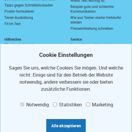
Wieso Text wichtig ist
Tipps gegen Schreibblockaden
Beispiel gute und schlechte
Positiv formulieren
Kommunikation
Texter-Ausbildung
Wie aus Texten starke Verkäufer
werden
Fit im Text
Pressemitteilung schreiben
Hilfreiches
Service
"Zu Händen" Abkürzung
Ihre geförderte Weiterbildung
Komma vor "sowie"
Abrufkontingent
Wie schreibt man "wie viel"?
Ihre Texterfibel
Zusammen oder getrennt?
Ihr Textertipp
Sagen Sie uns, welche Cookies Sie mögen. Und welche
Längstes deutsches Wort
Homepage-Test
nicht: Einige sind für den Betrieb der Website
Anrede in E-Mails
Muster-Widerrufsformular
Anschriften und Anreden
notwendig, andere verbessern sie oder bieten
Partner
PS
Referenzen
zusätzliche Funktionen.
Mit freundlichen Grüßen
Texte optimieren
Presse-Veröffentlichungen
Weiterbildung fördern lassen
Notwendig
Statistiken
Marketing
Ihre Code-Card
Jobs
Das Bauportal Tipp zum Bau
Praktikum Augsburg
Sprachbilder-Lexikon
Werkstudent*in (m/w/d) Informatik
Marketing-Lexikon
/ IT
Alle akzeptieren