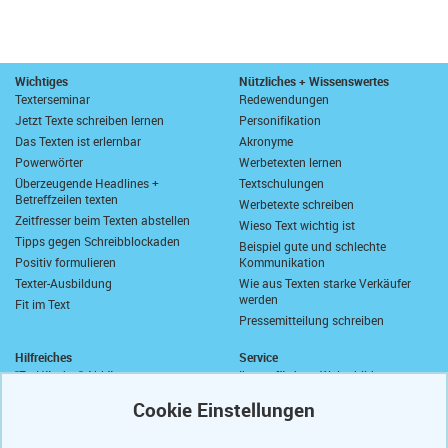
Wichtiges
Nützliches + Wissenswertes
Texterseminar
Redewendungen
Jetzt Texte schreiben lernen
Personifikation
Das Texten ist erlernbar
Akronyme
Powerwörter
Werbetexten lernen
Überzeugende Headlines +
Textschulungen
Betreffzeilen texten
Werbetexte schreiben
Zeitfresser beim Texten abstellen
Wieso Text wichtig ist
Tipps gegen Schreibblockaden
Beispiel gute und schlechte
Positiv formulieren
Kommunikation
Texter-Ausbildung
Wie aus Texten starke Verkäufer
werden
Fit im Text
Pressemitteilung schreiben
Hilfreiches
Service
"Zu Händen" Abkürzung
Ihre geförderte Weiterbildung
Komma vor "sowie"
Abrufkontingent
Wie schreibt man "wie viel"?
Ihre Texterfibel
Zusammen oder getrennt?
Ihr Textertipp