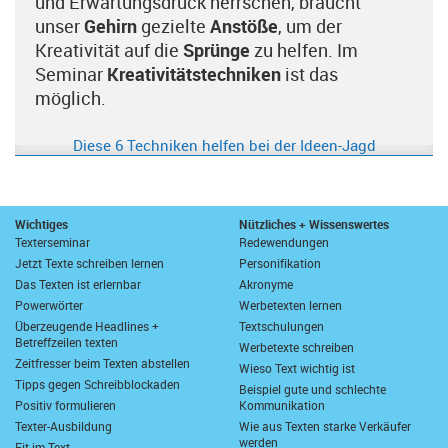
und Erwartungsdruck herrschen, braucht
unser
Gehirn
gezielte
Anstöße
, um der
Kreativität auf die
Sprünge
zu helfen. Im
Seminar
Kreativitätstechniken
ist das
möglich.
Diese 6 Techniken helfen bei der Ideen-Jagd
Wichtiges
Nützliches + Wissenswertes
Texterseminar
Redewendungen
Jetzt Texte schreiben lernen
Personifikation
Das Texten ist erlernbar
Akronyme
Powerwörter
Werbetexten lernen
Überzeugende Headlines +
Textschulungen
Betreffzeilen texten
Werbetexte schreiben
Zeitfresser beim Texten abstellen
Wieso Text wichtig ist
Tipps gegen Schreibblockaden
Beispiel gute und schlechte
Positiv formulieren
Kommunikation
Texter-Ausbildung
Wie aus Texten starke Verkäufer
werden
Fit im Text