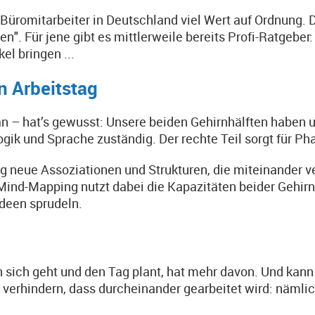
üromitarbeiter in Deutschland viel Wert auf Ordnung. Do
ten". Für jene gibt es mittlerweile bereits Profi-Ratgeb
el bringen ...
n Arbeitstag
 – hat’s gewusst: Unsere beiden Gehirnhälften haben u
 Logik und Sprache zuständig. Der rechte Teil sorgt für 
g neue Assoziationen und Strukturen, die miteinander ve
nd-Mapping nutzt dabei die Kapazitäten beider Gehirnhäl
Ideen sprudeln.
sich geht und den Tag plant, hat mehr davon. Und kann 
p verhindern, dass durcheinander gearbeitet wird: nämli