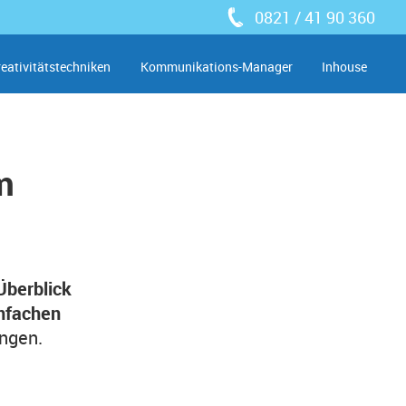
0821 / 41 90 360
reativitätstechniken
Kommunikations-Manager
Inhouse
m
Überblick
nfachen
ingen.