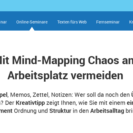
inar
Online-Seminare
Texten fürs Web
Fernseminar
K
it Mind-Mapping Chaos a
Arbeitsplatz vermeiden
pel
, Memos, Zettel, Notizen: Wer soll da noch den
n? Der
Kreativtipp
zeigt Ihnen, wie Sie mit einem
ei
ument
Ordnung und
Struktur
in den
Arbeitsalltag
br