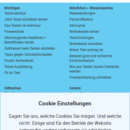
Wichtiges
Nützliches + Wissenswertes
Texterseminar
Redewendungen
Jetzt Texte schreiben lernen
Personifikation
Das Texten ist erlernbar
Akronyme
Powerwörter
Werbetexten lernen
Überzeugende Headlines +
Textschulungen
Betreffzeilen texten
Werbetexte schreiben
Zeitfresser beim Texten abstellen
Wieso Text wichtig ist
Tipps gegen Schreibblockaden
Beispiel gute und schlechte
Positiv formulieren
Kommunikation
Texter-Ausbildung
Wie aus Texten starke Verkäufer
werden
Fit im Text
Pressemitteilung schreiben
Hilfreiches
Service
"Zu Händen" Abkürzung
Ihre geförderte Weiterbildung
Komma vor "sowie"
Abrufkontingent
Wie schreibt man "wie viel"?
Ihre Texterfibel
Zusammen oder getrennt?
Ihr Textertipp
Sagen Sie uns, welche Cookies Sie mögen. Und welche
Längstes deutsches Wort
Homepage-Test
nicht: Einige sind für den Betrieb der Website
Anrede in E-Mails
Muster-Widerrufsformular
Anschriften und Anreden
notwendig, andere verbessern sie oder bieten
Partner