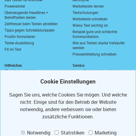
Powerwörter
Werbetexten lernen
Überzeugende Headlines +
Textschulungen
Betreffzeilen texten
Werbetexte schreiben
Zeitfresser beim Texten abstellen
Wieso Text wichtig ist
Tipps gegen Schreibblockaden
Beispiel gute und schlechte
Positiv formulieren
Kommunikation
Texter-Ausbildung
Wie aus Texten starke Verkäufer
werden
Fit im Text
Pressemitteilung schreiben
Hilfreiches
Service
"Zu Händen" Abkürzung
Ihre geförderte Weiterbildung
Komma vor "sowie"
Abrufkontingent
Wie schreibt man "wie viel"?
Ihre Texterfibel
Zusammen oder getrennt?
Ihr Textertipp
Sagen Sie uns, welche Cookies Sie mögen. Und welche
Längstes deutsches Wort
Homepage-Test
nicht: Einige sind für den Betrieb der Website
Anrede in E-Mails
Muster-Widerrufsformular
Anschriften und Anreden
notwendig, andere verbessern sie oder bieten
Partner
PS
Referenzen
zusätzliche Funktionen.
Mit freundlichen Grüßen
Texte optimieren
Presse-Veröffentlichungen
Weiterbildung fördern lassen
Notwendig
Statistiken
Marketing
Ihre Code-Card
Jobs