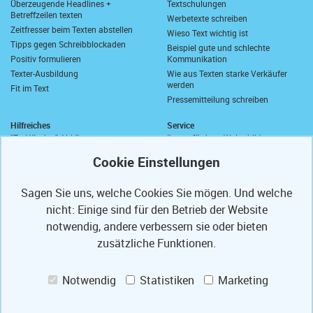
Überzeugende Headlines +
Textschulungen
Betreffzeilen texten
Werbetexte schreiben
Zeitfresser beim Texten abstellen
Wieso Text wichtig ist
Tipps gegen Schreibblockaden
Beispiel gute und schlechte
Positiv formulieren
Kommunikation
Texter-Ausbildung
Wie aus Texten starke Verkäufer
werden
Fit im Text
Pressemitteilung schreiben
Hilfreiches
Service
"Zu Händen" Abkürzung
Ihre geförderte Weiterbildung
Komma vor "sowie"
Abrufkontingent
Wie schreibt man "wie viel"?
Ihre Texterfibel
Zusammen oder getrennt?
Ihr Textertipp
Sagen Sie uns, welche Cookies Sie mögen. Und welche
Längstes deutsches Wort
Homepage-Test
nicht: Einige sind für den Betrieb der Website
Anrede in E-Mails
Muster-Widerrufsformular
Anschriften und Anreden
notwendig, andere verbessern sie oder bieten
Partner
PS
Referenzen
zusätzliche Funktionen.
Mit freundlichen Grüßen
Texte optimieren
Presse-Veröffentlichungen
Weiterbildung fördern lassen
Notwendig
Statistiken
Marketing
Ihre Code-Card
Jobs
Das Bauportal Tipp zum Bau
Praktikum Augsburg
Sprachbilder-Lexikon