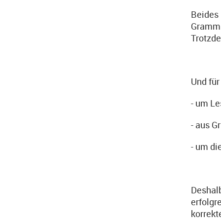
Beides 
Grammat
Trotzde
Und für
- um Le
- aus G
- um di
Deshalb
erfolgr
korrekt