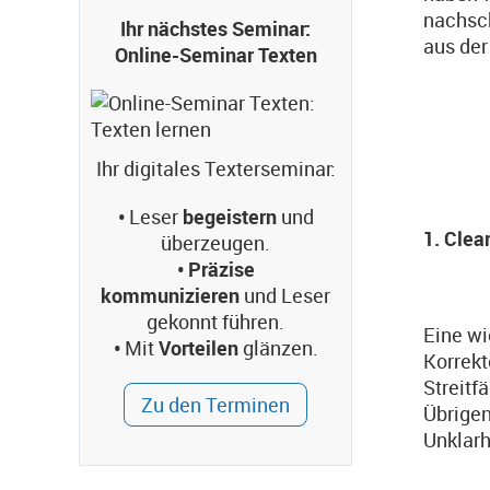
nachsch
Ihr nächstes Seminar:
aus der
Online-Seminar Texten
Ihr digitales Texterseminar:
•
Leser
begeistern
und
1. Clea
überzeugen.
• Präzise
kommunizieren
und Leser
gekonnt führen.
Eine wi
•
Mit
Vorteilen
glänzen.
Korrekt
Streitf
Zu den Terminen
Übrigen
Unklarh