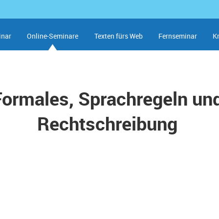
inar
Online-Seminare
Texten fürs Web
Fernseminar
K
Formales, Sprachregeln un
Rechtschreibung