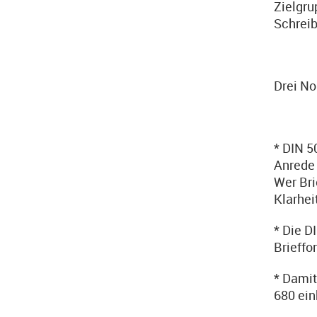
Zielgru
Schreib
Drei No
* DIN 5
Anrede 
Wer Bri
Klarhei
* Die D
Brieffo
* Damit
680 ein