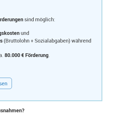
rderungen
sind möglich:
ngskosten
und
ts
(Bruttolohn + Sozialabgaben) während
a.
80.000 € Förderung
.
ssen
 Ausnahmen?