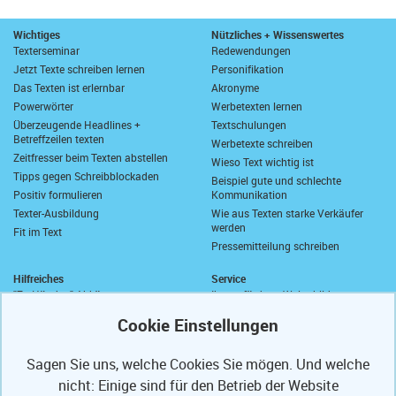
Wichtiges
Nützliches + Wissenswertes
Texterseminar
Redewendungen
Jetzt Texte schreiben lernen
Personifikation
Das Texten ist erlernbar
Akronyme
Powerwörter
Werbetexten lernen
Überzeugende Headlines +
Textschulungen
Betreffzeilen texten
Werbetexte schreiben
Zeitfresser beim Texten abstellen
Wieso Text wichtig ist
Tipps gegen Schreibblockaden
Beispiel gute und schlechte
Positiv formulieren
Kommunikation
Texter-Ausbildung
Wie aus Texten starke Verkäufer
werden
Fit im Text
Pressemitteilung schreiben
Hilfreiches
Service
"Zu Händen" Abkürzung
Ihre geförderte Weiterbildung
Komma vor "sowie"
Abrufkontingent
Wie schreibt man "wie viel"?
Ihre Texterfibel
Zusammen oder getrennt?
Ihr Textertipp
Sagen Sie uns, welche Cookies Sie mögen. Und welche
Längstes deutsches Wort
Homepage-Test
nicht: Einige sind für den Betrieb der Website
Anrede in E-Mails
Muster-Widerrufsformular