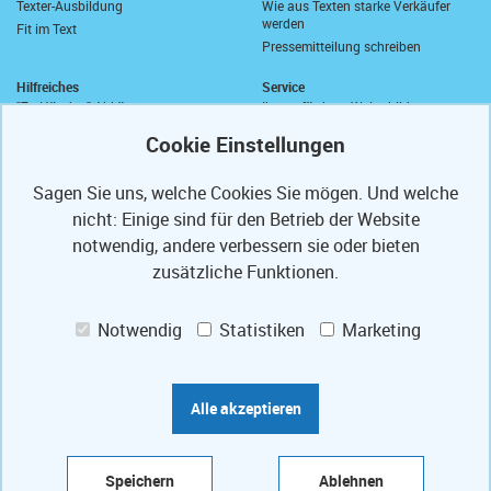
Texter-Ausbildung
Wie aus Texten starke Verkäufer
werden
Fit im Text
Pressemitteilung schreiben
Hilfreiches
Service
"Zu Händen" Abkürzung
Ihre geförderte Weiterbildung
Komma vor "sowie"
Abrufkontingent
Wie schreibt man "wie viel"?
Ihre Texterfibel
Zusammen oder getrennt?
Ihr Textertipp
Sagen Sie uns, welche Cookies Sie mögen. Und welche
Längstes deutsches Wort
Homepage-Test
nicht: Einige sind für den Betrieb der Website
Anrede in E-Mails
Muster-Widerrufsformular
Anschriften und Anreden
notwendig, andere verbessern sie oder bieten
Partner
PS
Referenzen
zusätzliche Funktionen.
Mit freundlichen Grüßen
Texte optimieren
Presse-Veröffentlichungen
Weiterbildung fördern lassen
Notwendig
Statistiken
Marketing
Ihre Code-Card
Jobs
Das Bauportal Tipp zum Bau
Praktikum Augsburg
Sprachbilder-Lexikon
Werkstudent*in (m/w/d) Informatik
Marketing-Lexikon
/ IT
Alle akzeptieren
Folgen Sie uns auf:
Speichern
Ablehnen