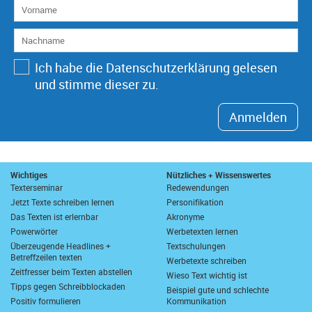
Ich habe die Datenschutzerklärung gelesen
und stimme dieser zu.
Anmelden
Wichtiges
Nützliches + Wissenswertes
Texterseminar
Redewendungen
Jetzt Texte schreiben lernen
Personifikation
Das Texten ist erlernbar
Akronyme
Powerwörter
Werbetexten lernen
Überzeugende Headlines +
Textschulungen
Betreffzeilen texten
Werbetexte schreiben
Zeitfresser beim Texten abstellen
Wieso Text wichtig ist
Tipps gegen Schreibblockaden
Beispiel gute und schlechte
Positiv formulieren
Kommunikation