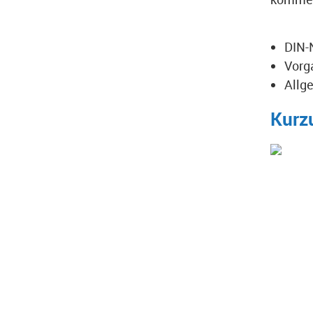
DIN-
Vorg
Allg
Kurz