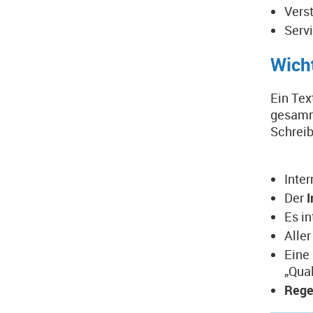
Vers
Serv
Wicht
Ein Tex
gesamme
Schreib
Inter
Der
Es in
Alle
Eine
„Qual
Reg