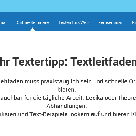
inar
Online-Seminare
Texten fürs Web
Fernseminar
K
Ihr Textertipp: Textleitfade
leitfaden muss praxistauglich sein und schnelle Or
bieten.
auchbar für die tägliche Arbeit: Lexika oder theor
Abhandlungen.
listen und Text-Beispiele lockern auf und bieten K