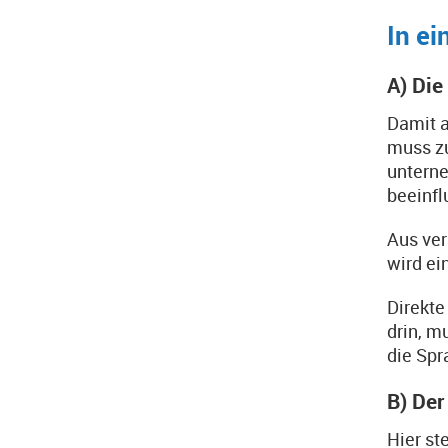
In ei
A) Die
Damit a
muss zu
unterne
beeinfl
Aus ver
wird ei
Direkte
drin, m
die Spr
B) De
Hier st