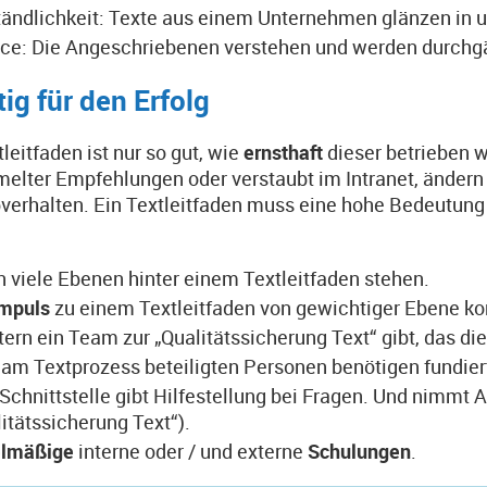
tändlichkeit: Texte aus einem Unternehmen glänzen in 
ice: Die Angeschriebenen verstehen und werden durchgä
ig für den Erfolg
tleitfaden ist nur so gut, wie
ernsthaft
dieser betrieben 
lter Empfehlungen oder verstaubt im Intranet, ändern 
verhalten. Ein Textleitfaden muss eine hohe Bedeutung 
n viele Ebenen hinter einem Textleitfaden stehen.
Impuls
zu einem Textleitfaden von gewichtiger Ebene k
tern ein Team zur „Qualitätssicherung Text“ gibt, das d
r am Textprozess beteiligten Personen benötigen fundie
 Schnittstelle gibt Hilfestellung bei Fragen. Und nimmt
itätssicherung Text“).
elmäßige
interne oder / und externe
Schulungen
.