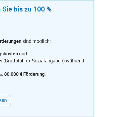
n Sie bis zu 100 %
rderungen
sind möglich:
ngskosten
und
ts
(Bruttolohn + Sozialabgaben) während
a.
80.000 € Förderung
.
ssen