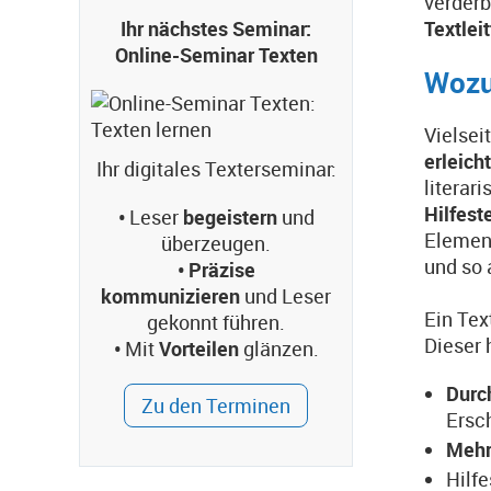
verderb
Ihr nächstes Seminar:
Textlei
Online-Seminar Texten
Wozu
Vielsei
erleich
Ihr digitales Texterseminar:
literar
Hilfest
•
Leser
begeistern
und
Element
überzeugen.
und so 
• Präzise
kommunizieren
und Leser
Ein Tex
gekonnt führen.
Dieser 
•
Mit
Vorteilen
glänzen.
Durc
Zu den Terminen
Ersc
Mehr
Hilfe