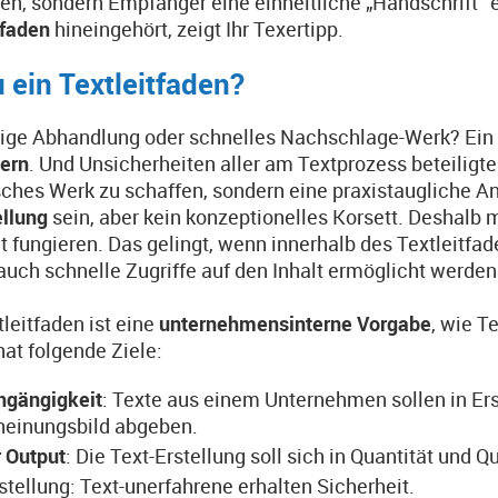
en, sondern Empfänger eine einheitliche „Handschrift“ 
tfaden
hineingehört, zeigt Ihr Texertipp.
 ein Textleitfaden?
tige Abhandlung oder schnelles Nachschlage-Werk? Ein T
tern
. Und Unsicherheiten aller am Textprozess beteiligt
isches Werk zu schaffen, sondern eine praxistaugliche A
ellung
sein, aber kein konzeptionelles Korsett. Deshalb 
 fungieren. Das gelingt, wenn innerhalb des Textleitfa
auch schnelle Zugriffe auf den Inhalt ermöglicht werden
tleitfaden ist eine
unternehmensinterne Vorgabe
, wie T
hat folgende Ziele:
hgängigkeit
: Texte aus einem Unternehmen sollen in Ers
heinungsbild abgeben.
 Output
: Die Text-Erstellung soll sich in Quantität und Q
stellung: Text-unerfahrene erhalten Sicherheit.