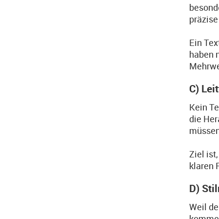
besonde
präzise
Ein Tex
haben n
Mehrwer
C) Lei
Kein Te
die Her
müssen
Ziel is
klaren 
D) Sti
Weil de
kommen