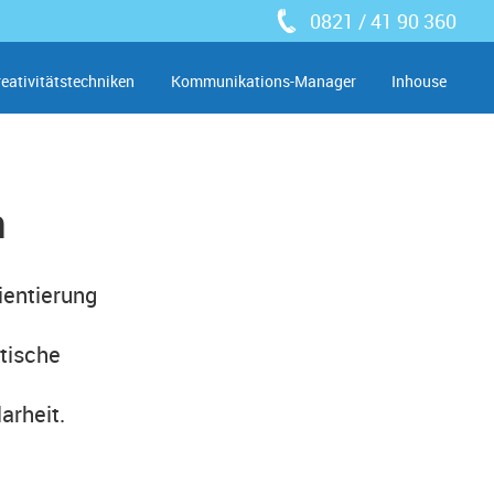
0821 / 41 90 360
reativitätstechniken
Kommunikations-Manager
Inhouse
n
ientierung
etische
larheit.