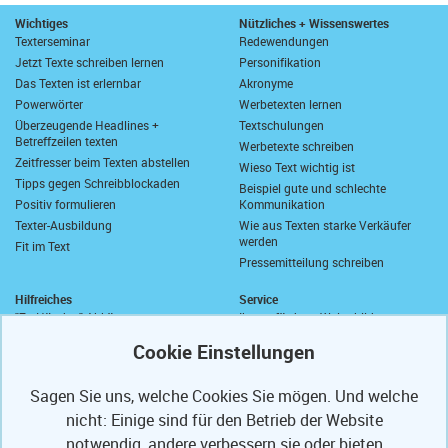
Wichtiges
Nützliches + Wissenswertes
Texterseminar
Redewendungen
Jetzt Texte schreiben lernen
Personifikation
Das Texten ist erlernbar
Akronyme
Powerwörter
Werbetexten lernen
Überzeugende Headlines +
Textschulungen
Betreffzeilen texten
Werbetexte schreiben
Zeitfresser beim Texten abstellen
Wieso Text wichtig ist
Tipps gegen Schreibblockaden
Beispiel gute und schlechte
Positiv formulieren
Kommunikation
Texter-Ausbildung
Wie aus Texten starke Verkäufer
werden
Fit im Text
Pressemitteilung schreiben
Hilfreiches
Service
"Zu Händen" Abkürzung
Ihre geförderte Weiterbildung
Komma vor "sowie"
Abrufkontingent
Wie schreibt man "wie viel"?
Ihre Texterfibel
Zusammen oder getrennt?
Ihr Textertipp
Sagen Sie uns, welche Cookies Sie mögen. Und welche
Längstes deutsches Wort
Homepage-Test
nicht: Einige sind für den Betrieb der Website
Anrede in E-Mails
Muster-Widerrufsformular
Anschriften und Anreden
notwendig, andere verbessern sie oder bieten
Partner