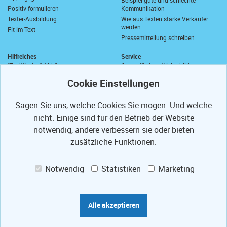
Positiv formulieren
Kommunikation
Texter-Ausbildung
Wie aus Texten starke Verkäufer
werden
Fit im Text
Pressemitteilung schreiben
Hilfreiches
Service
"Zu Händen" Abkürzung
Ihre geförderte Weiterbildung
Komma vor "sowie"
Abrufkontingent
Wie schreibt man "wie viel"?
Ihre Texterfibel
Zusammen oder getrennt?
Ihr Textertipp
Sagen Sie uns, welche Cookies Sie mögen. Und welche
Längstes deutsches Wort
Homepage-Test
Anrede in E-Mails
nicht: Einige sind für den Betrieb der Website
Muster-Widerrufsformular
Anschriften und Anreden
notwendig, andere verbessern sie oder bieten
Partner
PS
Referenzen
zusätzliche Funktionen.
Mit freundlichen Grüßen
Texte optimieren
Presse-Veröffentlichungen
Weiterbildung fördern lassen
Notwendig
Statistiken
Marketing
Ihre Code-Card
Jobs
Das Bauportal Tipp zum Bau
Praktikum Augsburg
Sprachbilder-Lexikon
Werkstudent*in (m/w/d) Informatik
Marketing-Lexikon
/ IT
Alle akzeptieren
Folgen Sie uns auf: