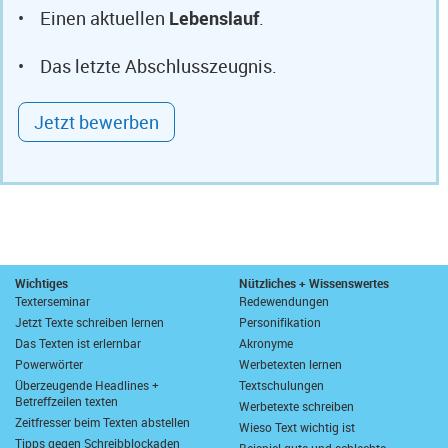
• Einen aktuellen
Lebenslauf
.
• Das letzte Abschlusszeugnis.
Jetzt bewerben
Wichtiges
Nützliches + Wissenswertes
Texterseminar
Redewendungen
Jetzt Texte schreiben lernen
Personifikation
Das Texten ist erlernbar
Akronyme
Powerwörter
Werbetexten lernen
Überzeugende Headlines +
Textschulungen
Betreffzeilen texten
Werbetexte schreiben
Zeitfresser beim Texten abstellen
Wieso Text wichtig ist
Tipps gegen Schreibblockaden
Beispiel gute und schlechte