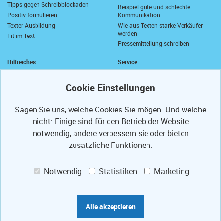
Tipps gegen Schreibblockaden
Beispiel gute und schlechte
Positiv formulieren
Kommunikation
Texter-Ausbildung
Wie aus Texten starke Verkäufer
werden
Fit im Text
Pressemitteilung schreiben
Hilfreiches
Service
"Zu Händen" Abkürzung
Ihre geförderte Weiterbildung
Komma vor "sowie"
Abrufkontingent
Wie schreibt man "wie viel"?
Ihre Texterfibel
Zusammen oder getrennt?
Ihr Textertipp
Sagen Sie uns, welche Cookies Sie mögen. Und welche
Längstes deutsches Wort
Homepage-Test
nicht: Einige sind für den Betrieb der Website
Anrede in E-Mails
Muster-Widerrufsformular
Anschriften und Anreden
notwendig, andere verbessern sie oder bieten
Partner
PS
Referenzen
zusätzliche Funktionen.
Mit freundlichen Grüßen
Texte optimieren
Presse-Veröffentlichungen
Weiterbildung fördern lassen
Notwendig
Statistiken
Marketing
Ihre Code-Card
Jobs
Das Bauportal Tipp zum Bau
Praktikum Augsburg
Sprachbilder-Lexikon
Werkstudent*in (m/w/d) Informatik
Marketing-Lexikon
/ IT
Alle akzeptieren
Folgen Sie uns auf: