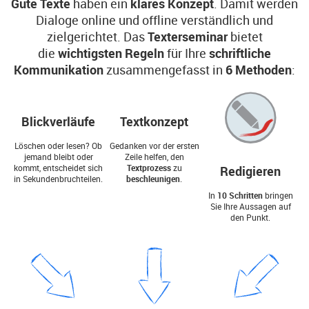
Gute Texte
haben ein
klares Konzept
. Damit werden
Dialoge online und offline verständlich und
zielgerichtet. Das
Texterseminar
bietet
die
wichtigsten Regeln
für Ihre
schriftliche
Kommunikation
zusammengefasst in
6 Methoden
:
Blickverläufe
Textkonzept
Löschen oder lesen? Ob
Gedanken vor der ersten
jemand bleibt oder
Zeile helfen, den
kommt, entscheidet sich
Textprozess
zu
Redigieren
in Sekundenbruchteilen.
beschleunigen
.
In
10 Schritten
bringen
Sie Ihre Aussagen auf
den Punkt.