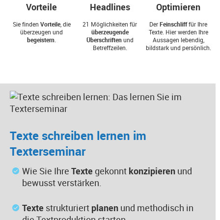
Optimieren
Headlines
Vorteile
Der
Feinschliff
für Ihre
21 Möglichkeiten für
Sie finden
Vorteile
, die
Texte. Hier werden Ihre
überzeugende
überzeugen und
Aussagen lebendig,
Überschriften
und
begeistern
.
bildstark und persönlich.
Betreffzeilen.
Texte schreiben lernen im
Texterseminar
Wie Sie Ihre
Texte
gekonnt
konzipieren
und
bewusst verstärken.
Texte
strukturiert
planen
und methodisch in
die Textproduktion starten.