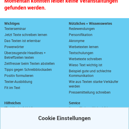
Momentan konnten leider keine Veranstaltungen
gefunden werden.
Wichtiges
Nützliches + Wissenswertes
Texterseminar
Redewendungen
Jetzt Texte schreiben lernen
Personifikation
Das Texten ist erlernbar
Akronyme
Powerwörter
Werbetexten lernen
Überzeugende Headlines +
Textschulungen
Betreffzeilen texten
Werbetexte schreiben
Zeitfresser beim Texten abstellen
Wieso Text wichtig ist
Tipps gegen Schreibblockaden
Beispiel gute und schlechte
Positiv formulieren
Kommunikation
Texter-Ausbildung
Wie aus Texten starke Verkäufer
werden
Fit im Text
Pressemitteilung schreiben
Hilfreiches
Service
"Zu Händen" Abkürzung
Ihre geförderte Weiterbildung
Komma vor "sowie"
Abrufkontingent
Wie schreibt man "wie viel"?
Ihre Texterfibel
Zusammen oder getrennt?
Ihr Textertipp