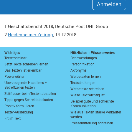
Anmelden
1 Geschäftsbericht 2018, Deutsche Post DHL Group
2
Heidenheimer Zeitung
, 14.12.2018
Wichtiges
Nützliches + Wissenswertes
Texterseminar
Redewendungen
Jetzt Texte schreiben lernen
Personifikation
Das Texten ist erlernbar
Akronyme
Powerwörter
Werbetexten lernen
Überzeugende Headlines +
Textschulungen
Betreffzeilen texten
Werbetexte schreiben
Zeitfresser beim Texten abstellen
Wieso Text wichtig ist
Tipps gegen Schreibblockaden
Beispiel gute und schlechte
Positiv formulieren
Kommunikation
Texter-Ausbildung
Wie aus Texten starke Verkäufer
werden
Fit im Text
Pressemitteilung schreiben